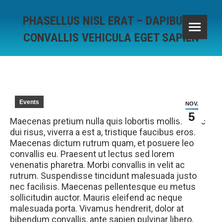
PHASELLUS NISL ERAT – DAPIBUS A
CONVALLIS VEHICULA EGET SAPIEN
Sie befinden sich hier:
Events
NOV.
5
Maecenas pretium nulla quis lobortis mollis. Nunc
dui risus, viverra a est a, tristique faucibus eros.
Maecenas dictum rutrum quam, et posuere leo
convallis eu. Praesent ut lectus sed lorem
venenatis pharetra. Morbi convallis in velit ac
rutrum. Suspendisse tincidunt malesuada justo
nec facilisis. Maecenas pellentesque eu metus
sollicitudin auctor. Mauris eleifend ac neque
malesuada porta. Vivamus hendrerit, dolor at
bibendum convallis, ante sapien pulvinar libero,