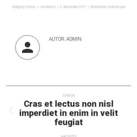
Kategorie:
Events
Von
Admin
5. November 2017
Kommentar hinterlassen
AUTOR:
ADMIN
KOMMENTARNAVIGATION
ZURÜCK
Cras et lectus non nisl
imperdiet in enim in velit
Vorheriger
Beitrag:
feugiat
NÄCHSTES