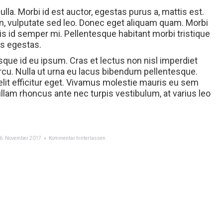
ulla. Morbi id est auctor, egestas purus a, mattis est.
n, vulputate sed leo. Donec eget aliquam quam. Morbi
s id semper mi. Pellentesque habitant morbi tristique
s egestas.
sque id eu ipsum. Cras et lectus non nisl imperdiet
cu. Nulla ut urna eu lacus bibendum pellentesque.
 elit efficitur eget. Vivamus molestie mauris eu sem
lam rhoncus ante nec turpis vestibulum, at varius leo
6. November 2017
Kommentar hinterlassen