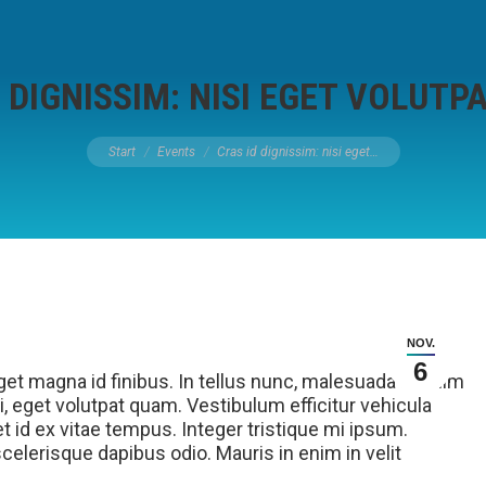
 DIGNISSIM: NISI EGET VOLUTP
Sie befinden sich hier:
Start
Events
Cras id dignissim: nisi eget…
NOV.
6
et magna id finibus. In tellus nunc, malesuada at enim
si, eget volutpat quam. Vestibulum efficitur vehicula
t id ex vitae tempus. Integer tristique mi ipsum.
scelerisque dapibus odio. Mauris in enim in velit