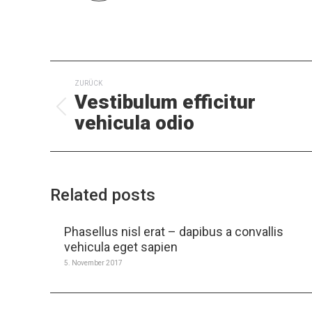
KOMMENTARNAVIGATI
ZURÜCK
Vestibulum efficitur
Vorheriger
vehicula odio
Beitrag:
Related posts
Phasellus nisl erat – dapibus a convallis
vehicula eget sapien
5. November 2017