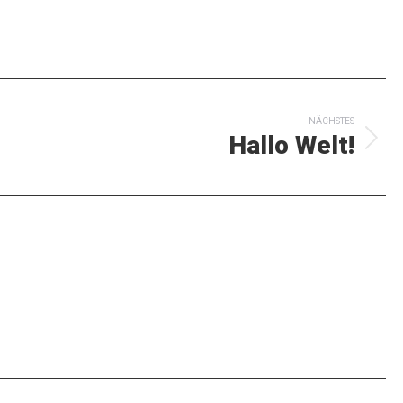
ON
NÄCHSTES
Hallo Welt!
Nächster
Beitrag: